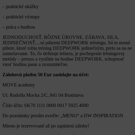
– praktické ukážky
– praktické výstupy
– práca s hudbou
JEDNODUCHOSŤ, RÔZNE ÚROVNE, ZÁBAVA, SILA,
JEDINEČNOSŤ…sú piliermi DEEPWORK tréningu. Sú to nosné
piliere, ktoré robia tréning DEEPWORK jedinečným, preto sa na ne
zameriavame. To, čo definuje trénera, je pochopenie tréningovej
metódy – prenos a využitie na hodine DEEPWORK, schopnosť
viesť hodinu jasne a zrozumiteľne.
Zálohovú platbu 50 Eur zasielajte na účet:
MOVE academy
Ul. Rudolfa Mocka 2/C, 841 04 Bratislava
Číslo účtu: SK70 1111 0000 0017 5925 4000
Do poznámky prosím uveďte: „MENO“ a DW INSPIRATION
Miesto je rezervované až po zaplatení zálohy!