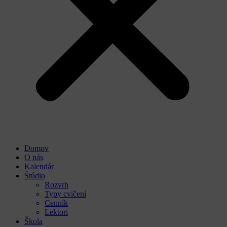
Domov
O nás
Kalendár
Štúdio
Rozvrh
Typy cvičení
Cenník
Lektori
Škola