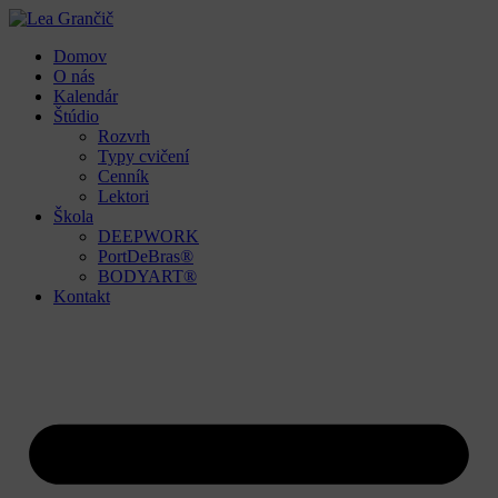
Domov
O nás
Kalendár
Štúdio
Rozvrh
Typy cvičení
Cenník
Lektori
Škola
DEEPWORK
PortDeBras®
BODYART®
Kontakt