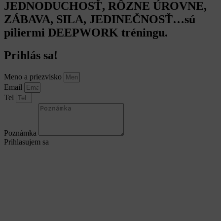
JEDNODUCHOSŤ, RÔZNE ÚROVNE,
ZÁBAVA, SILA, JEDINEČNOSŤ…sú
piliermi DEEPWORK tréningu.
Prihlás sa!
Meno a priezvisko
Email
Tel
Poznámka
Prihlasujem sa