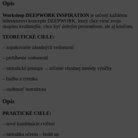
Opis
Workshop DEEPWORK INSPIRATION
je určený každému
inštruktorovi konceptu DEEPWORK, ktorý chce viesť svoju
skupinu kvalitnejšie, chce byť dobrým prezentérom, ale aj koučom.
TEORETICKÉ CIELE:
– zopakovanie zásadných vedomostí
– prehĺbenie vedomostí
– metodické prístupy – určenie vhodnej metódy výučby
– hudba a rytmika
– osobnosť instruktora
Opis
PRAKTICKÉ CIELE:
– nové kombinácie cvičení
– metodika učenia – build up